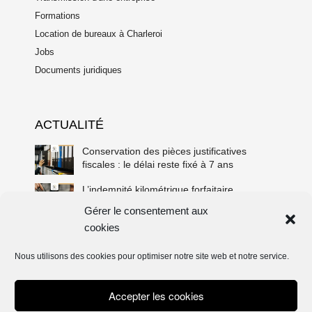
Formations
Location de bureaux à Charleroi
Jobs
Documents juridiques
ACTUALITÉ
Conservation des pièces justificatives
fiscales : le délai reste fixé à 7 ans
L’indemnité kilométrique forfaitaire,
combien ? Pour qui ? On vous dit tout !
Gérer le consentement aux
cookies
VVPRbis et réserve de liquidation : que va
changer la réforme fiscale pour votre
société ?
Nous utilisons des cookies pour optimiser notre site web et notre service.
Accepter les cookies