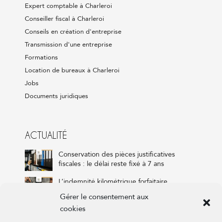
Expert comptable à Charleroi
Conseiller fiscal à Charleroi
Conseils en création d'entreprise
Transmission d'une entreprise
Formations
Location de bureaux à Charleroi
Jobs
Documents juridiques
ACTUALITÉ
Conservation des pièces justificatives
fiscales : le délai reste fixé à 7 ans
L’indemnité kilométrique forfaitaire,
combien ? Pour qui ? On vous dit tout !
Gérer le consentement aux
cookies
VVPRbis et réserve de liquidation : que va
changer la réforme fiscale pour votre