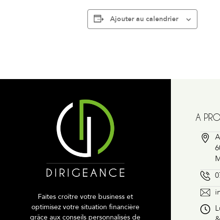
Ajouter au calendrier
A PR
A
6
M
0
i
Faites croître votre business et
optimisez votre situation financière
L
grâce aux conseils personnalisés de
&