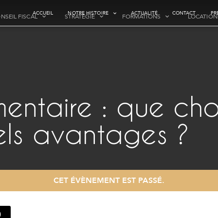
ACCUEIL
NOTRE HISTOIRE
ACTUALITÉ
CONTACT
PR
NSEIL FISCAL
STRATÉGIE
FORMATIONS
LOCATION
ntaire : que choi
ls avantages ?
CET ÉVÈNEMENT EST PASSÉ.
0