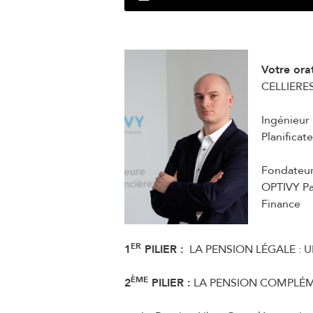
Votre ora
CELLIERE
Ingénieur 
Planificat
Fondateur
OPTIVY Pa
Finance
ER
1
PILIER :
LA PENSION LÉGALE : 
ÈME
2
PILIER :
LA PENSION COMPLÉME