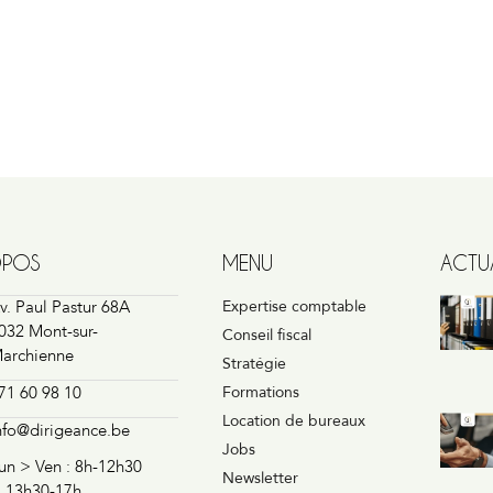
OPOS
MENU
ACTUA
v. Paul Pastur 68A
Expertise comptable
032 Mont-sur-
Conseil fiscal
archienne
Stratégie
71 60 98 10
Formations
Location de bureaux
nfo@dirigeance.be
Jobs
un > Ven : 8h-12h30
Newsletter
 13h30-17h