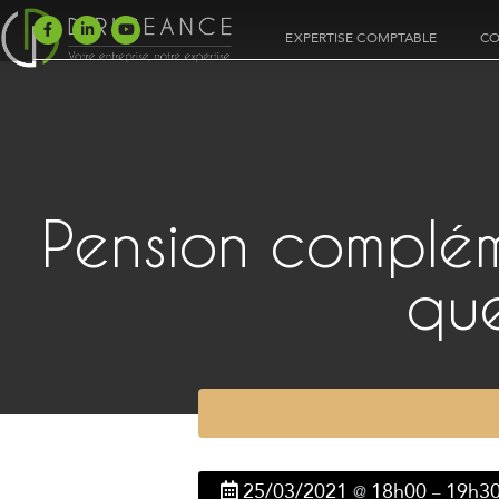
EXPERTISE COMPTABLE
CO
Pension compléme
que
25/03/2021
18h00
19h3
@
–