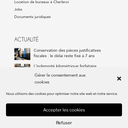
Location de bureaux à Charleroi
Jobs
Documents juridiques
ACTUALITÉ
Conservation des pièces justificatives
fiscales : le délai reste fixé à 7 ans
L’indemnité kilométrique forfaitaire,
combien ? Pour qui ? On vous dit tout !
Gérer le consentement aux
cookies
VVPRbis et réserve de liquidation : que va
changer la réforme fiscale pour votre
société ?
Nous utilisons des cookies pour optimiser notre site web et notre service.
Accepter les cookies
Refuser
© Dirigeance 2026 |
Conditions générales
|
Vie privée
|
CGV
|