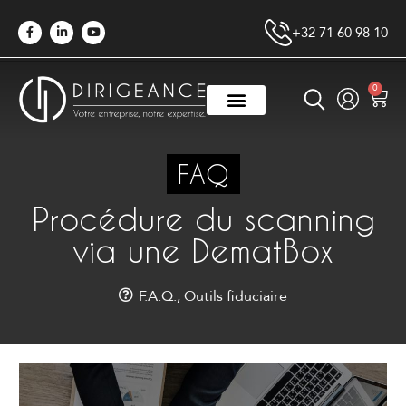
+32 71 60 98 10
0
FAQ
Procédure du scanning
via une DematBox
F.A.Q.
,
Outils fiduciaire