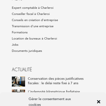
Expert comptable à Charleroi
Conseiller fiscal à Charleroi
Conseils en création d'entreprise
Transmission d'une entreprise
Formations
Location de bureaux à Charleroi
Jobs
Documents juridiques
ACTUALITÉ
Conservation des pièces justificatives
fiscales : le délai reste fixé à 7 ans
L’indemnité kilométrique forfaitaire,
combien ? Pour qui ? On vous dit tout !
Gérer le consentement aux
cookies
VVPRbis et réserve de liquidation : que va